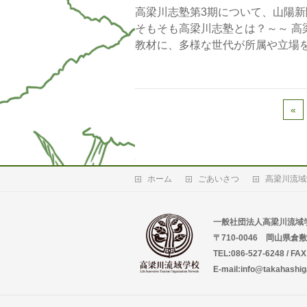
高梁川志塾第3期について、山陽新
そもそも高梁川志塾とは？～～ 
教材に、多様な世代が所属や立場を
«
ホーム
ごあいさつ
高梁川流域
一般社団法人高梁川流域
〒710-0046 岡山県倉
TEL:086-527-6248 / FA
E-mail:info@takahashig